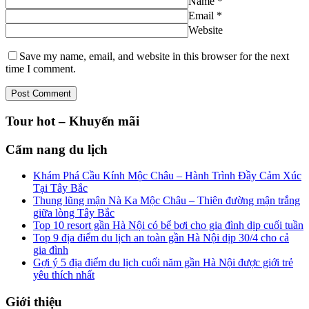
Name
*
Email
*
Website
Save my name, email, and website in this browser for the next
time I comment.
Tour hot – Khuyến mãi
Cẩm nang du lịch
Khám Phá Cầu Kính Mộc Châu – Hành Trình Đầy Cảm Xúc
Tại Tây Bắc
Thung lũng mận Nà Ka Mộc Châu – Thiên đường mận trắng
giữa lòng Tây Bắc
Top 10 resort gần Hà Nội có bể bơi cho gia đình dịp cuối tuần
Top 9 địa điểm du lịch an toàn gần Hà Nội dịp 30/4 cho cả
gia đình
Gợi ý 5 địa điểm du lịch cuối năm gần Hà Nội được giới trẻ
yêu thích nhất
Giới thiệu