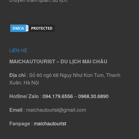
LIÊN HỆ
MAICHAUTOURIST – DU LỊCH MAI CHÂU
Địa chỉ
: Số 60 ngõ 68 Ngụy Như Kon Tum, Thanh
Xuân, Hà Nội
Hotline/ Zalo
:
094.179.6556
–
0968.30.6890
Email
: maichautourist@gmail.com
Fanpage
:
maichautourist