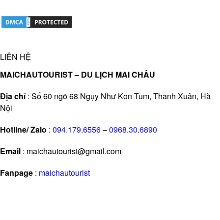
LIÊN HỆ
MAICHAUTOURIST – DU LỊCH MAI CHÂU
Địa chỉ
: Số 60 ngõ 68 Ngụy Như Kon Tum, Thanh Xuân, Hà
Nội
Hotline/ Zalo
:
094.179.6556
–
0968.30.6890
Email
: maichautourist@gmail.com
Fanpage
:
maichautourist