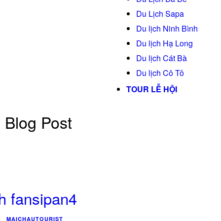
Du Lịch Sapa
Du lịch Ninh Bình
Du lịch Hạ Long
Du lịch Cát Bà
Du lịch Cô Tô
TOUR LỄ HỘI
Blog Post
h fansipan4
MAICHAUTOURIST