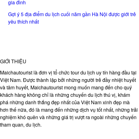
gia đình
Gợi ý 5 địa điểm du lịch cuối năm gần Hà Nội được giới trẻ
yêu thích nhất
GIỚI THIỆU
Maichautourist là đơn vị tổ chức tour du lịch uy tín hàng đầu tại
Việt Nam. Được thành lập bởi những người trẻ đầy nhiệt huyết
và tâm huyết, Maichautourist mong muốn mang đến cho quý
khách hàng không chỉ là những chuyến du lịch thú vị, khám
phá những danh thắng đẹp nhất của Việt Nam xinh đẹp mà
hơn thế nữa, đó là mang đến những dịch vụ tốt nhất, những trải
nghiệm khó quên và những giá trị vượt ra ngoài những chuyến
tham quan, du lịch.