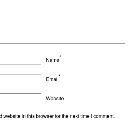
*
Name
*
Email
Website
website in this browser for the next time I comment.