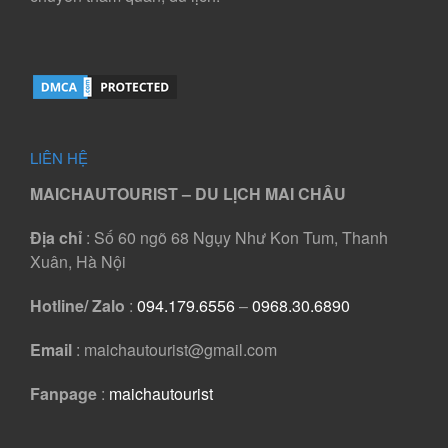
LIÊN HỆ
MAICHAUTOURIST – DU LỊCH MAI CHÂU
Địa chỉ
: Số 60 ngõ 68 Ngụy Như Kon Tum, Thanh
Xuân, Hà Nội
Hotline/ Zalo
:
094.179.6556
–
0968.30.6890
Email
: maichautourist@gmail.com
Fanpage
:
maichautourist