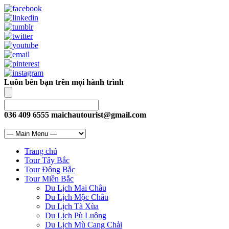
Luôn bên bạn trên mọi hành trình
036 409 6555
maichautourist@gmail.com
Trang chủ
Tour Tây Bắc
Tour Đông Bắc
Tour Miền Bắc
Du Lịch Mai Châu
Du Lịch Mộc Châu
Du Lịch Tà Xùa
Du Lịch Pù Luông
Du Lịch Mù Cang Chải