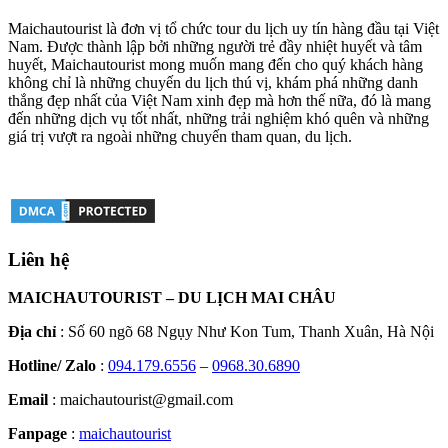
Maichautourist là đơn vị tổ chức tour du lịch uy tín hàng đầu tại Việt
Nam. Được thành lập bởi những người trẻ đầy nhiệt huyết và tâm
huyết, Maichautourist mong muốn mang đến cho quý khách hàng
không chỉ là những chuyến du lịch thú vị, khám phá những danh
thắng đẹp nhất của Việt Nam xinh đẹp mà hơn thế nữa, đó là mang
đến những dịch vụ tốt nhất, những trải nghiệm khó quên và những
giá trị vượt ra ngoài những chuyến tham quan, du lịch.
Liên hệ
MAICHAUTOURIST – DU LỊCH MAI CHÂU
Địa chỉ
: Số 60 ngõ 68 Ngụy Như Kon Tum, Thanh Xuân, Hà Nội
Hotline/ Zalo
:
094.179.6556
–
0968.30.6890
Email
: maichautourist@gmail.com
Fanpage
:
maichautourist