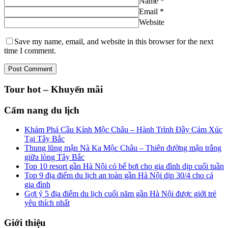
Name
*
Email
*
Website
Save my name, email, and website in this browser for the next
time I comment.
Tour hot – Khuyến mãi
Cẩm nang du lịch
Khám Phá Cầu Kính Mộc Châu – Hành Trình Đầy Cảm Xúc
Tại Tây Bắc
Thung lũng mận Nà Ka Mộc Châu – Thiên đường mận trắng
giữa lòng Tây Bắc
Top 10 resort gần Hà Nội có bể bơi cho gia đình dịp cuối tuần
Top 9 địa điểm du lịch an toàn gần Hà Nội dịp 30/4 cho cả
gia đình
Gợi ý 5 địa điểm du lịch cuối năm gần Hà Nội được giới trẻ
yêu thích nhất
Giới thiệu