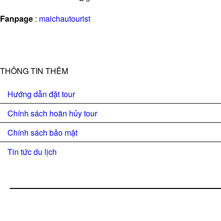
Fanpage
:
maichautourist
THÔNG TIN THÊM
Hướng dẫn đặt tour
Chính sách hoãn hủy tour
Chính sách bảo mật
Tin tức du lịch