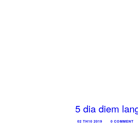
5 dia diem la
02 TH10 2019
0 COMMENT