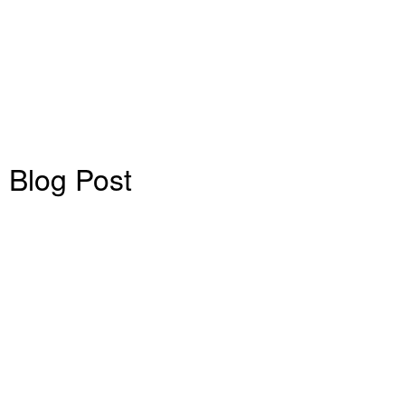
Blog Post