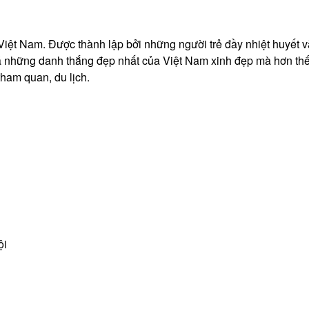
tại Việt Nam. Được thành lập bởi những người trẻ đầy nhiệt huy
á những danh thắng đẹp nhất của Việt Nam xinh đẹp mà hơn thế 
ham quan, du lịch.
ội