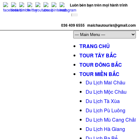
Luôn bên bạn trên mọi hành trình
036 409 6555
maichautourist@gmail.com
TRANG CHỦ
TOUR TÂY BẮC
TOUR ĐÔNG BẮC
TOUR MIỀN BẮC
Du Lịch Mai Châu
Du Lịch Mộc Châu
Du Lịch Tà Xùa
Du Lịch Pù Luông
Du Lịch Mù Cang Chải
Du Lịch Hà Giang
Du Lịch Ba Bể