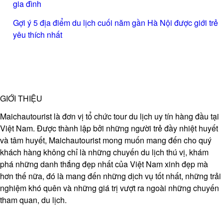
gia đình
Gợi ý 5 địa điểm du lịch cuối năm gần Hà Nội được giới trẻ
yêu thích nhất
GIỚI THIỆU
Maichautourist là đơn vị tổ chức tour du lịch uy tín hàng đầu tại
Việt Nam. Được thành lập bởi những người trẻ đầy nhiệt huyết
và tâm huyết, Maichautourist mong muốn mang đến cho quý
khách hàng không chỉ là những chuyến du lịch thú vị, khám
phá những danh thắng đẹp nhất của Việt Nam xinh đẹp mà
hơn thế nữa, đó là mang đến những dịch vụ tốt nhất, những trải
nghiệm khó quên và những giá trị vượt ra ngoài những chuyến
tham quan, du lịch.