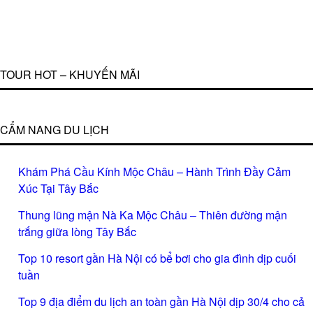
TOUR HOT – KHUYẾN MÃI
CẨM NANG DU LỊCH
Khám Phá Cầu Kính Mộc Châu – Hành Trình Đầy Cảm
Xúc Tại Tây Bắc
Thung lũng mận Nà Ka Mộc Châu – Thiên đường mận
trắng giữa lòng Tây Bắc
Top 10 resort gần Hà Nội có bể bơi cho gia đình dịp cuối
tuần
Top 9 địa điểm du lịch an toàn gần Hà Nội dịp 30/4 cho cả