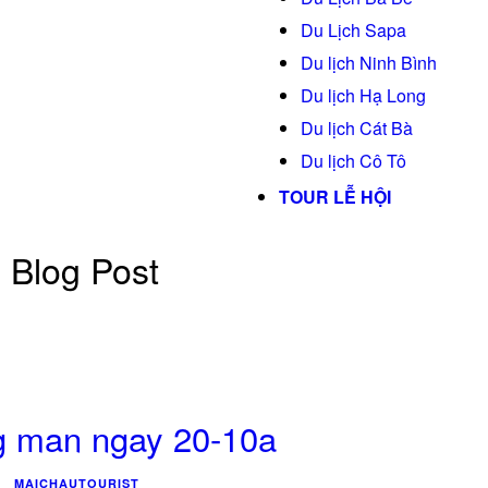
Du Lịch Sapa
Du lịch Ninh Bình
Du lịch Hạ Long
Du lịch Cát Bà
Du lịch Cô Tô
TOUR LỄ HỘI
Blog Post
ng man ngay 20-10a
MAICHAUTOURIST