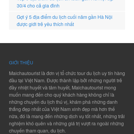
30/4 cho cả gia đình
Gợi ý 5 địa điểm du lịch cuối năm gần Hà Nội
được giới trẻ yêu thích nhất
GIỚI THIỆU
Maichautourist là đơn vị tổ chức tour du lịch uy tín hàng
đầu tại Việt Nam. Được thành lập bởi những người trẻ
đầy nhiệt huyết và tâm huyết, Maichautourist mong
muốn mang đến cho quý khách hàng không chỉ là
những chuyến du lịch thú vị, khám phá những danh
thắng đẹp nhất của Việt Nam xinh đẹp mà hơn thế
nữa, đó là mang đến những dịch vụ tốt nhất, những trải
nghiệm khó quên và những giá trị vượt ra ngoài những
chuyến tham quan, du lịch.