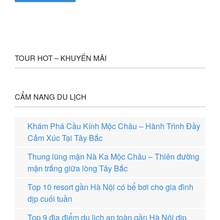
TOUR HOT – KHUYẾN MÃI
CẨM NANG DU LỊCH
Khám Phá Cầu Kính Mộc Châu – Hành Trình Đầy
Cảm Xúc Tại Tây Bắc
Thung lũng mận Nà Ka Mộc Châu – Thiên đường
mận trắng giữa lòng Tây Bắc
Top 10 resort gần Hà Nội có bể bơi cho gia đình
dịp cuối tuần
Top 9 địa điểm du lịch an toàn gần Hà Nội dịp