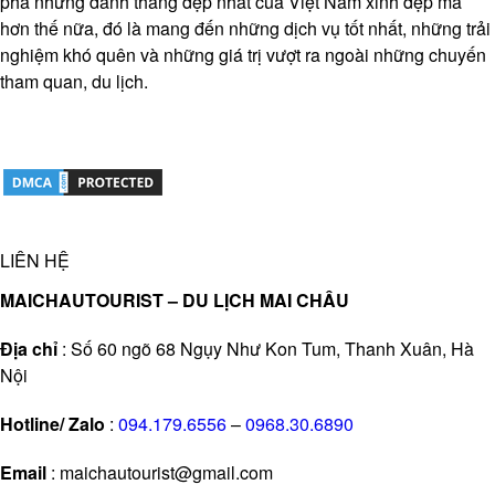
phá những danh thắng đẹp nhất của Việt Nam xinh đẹp mà
hơn thế nữa, đó là mang đến những dịch vụ tốt nhất, những trải
nghiệm khó quên và những giá trị vượt ra ngoài những chuyến
tham quan, du lịch.
LIÊN HỆ
MAICHAUTOURIST – DU LỊCH MAI CHÂU
Địa chỉ
: Số 60 ngõ 68 Ngụy Như Kon Tum, Thanh Xuân, Hà
Nội
Hotline/ Zalo
:
094.179.6556
–
0968.30.6890
Email
: maichautourist@gmail.com