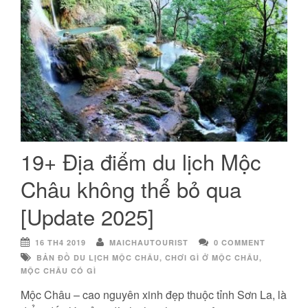
19+ Địa điểm du lịch Mộc
Châu không thể bỏ qua
[Update 2025]
16 TH4 2019
MAICHAUTOURIST
0 COMMENT
BẢN ĐỒ DU LỊCH MỘC CHÂU
,
CHƠI GÌ Ở MỘC CHÂU
,
MỘC CHÂU CÓ GÌ
Mộc Châu – cao nguyên xinh đẹp thuộc tỉnh Sơn La, là