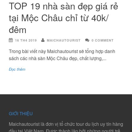
TOP 19 nhà sàn đẹp giá rẻ
tại Mộc Châu chỉ từ 40k/
đêm
16 TH4 2019
MAICHAUTOURIST
0 COMMENT
Trong bài viết này Maichautourist sẽ tổng hợp danh
sách các nhà sàn Mộc Châu đẹp, chất lượng,...
Đọc thêm
GIỚI THIỆU
Maichautourist là đơn vị tổ chức tour du lịch uy tín hàng
đầu tại Việt Nam. Được thành lập bởi những người trẻ