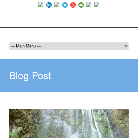
Luôn bên bạn trên mọi hành trình
036 409 6555
maichautourist@gmail.com
Blog Post