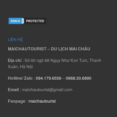
LIÊN HỆ
MAICHAUTOURIST – DU LỊCH MAI CHÂU
Địa chỉ
: Số 60 ngõ 68 Ngụy Như Kon Tum, Thanh
Xuân, Hà Nội
Hotline/ Zalo
:
094.179.6556
–
0968.30.6890
Email
: maichautourist@gmail.com
Fanpage
:
maichautourist