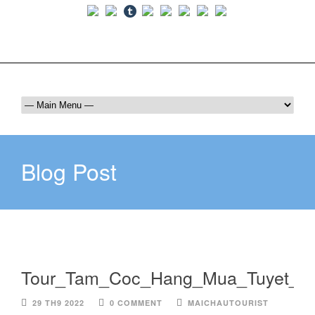
Luôn bên bạn trên mọi hành trình
036 409 6555
maichautourist@gmail.com
Blog Post
Tour_Tam_Coc_Hang_Mua_Tuyet_T
29 TH9 2022
0 COMMENT
MAICHAUTOURIST