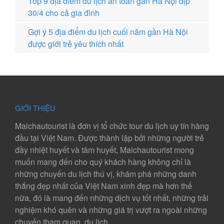
Top 9 địa điểm du lịch an toàn gần Hà Nội dịp
30/4 cho cả gia đình
Gợi ý 5 địa điểm du lịch cuối năm gần Hà Nội
được giới trẻ yêu thích nhất
GIỚI THIỆU
Maichautourist là đơn vị tổ chức tour du lịch uy tín hàng
đầu tại Việt Nam. Được thành lập bởi những người trẻ
đầy nhiệt huyết và tâm huyết, Maichautourist mong
muốn mang đến cho quý khách hàng không chỉ là
những chuyến du lịch thú vị, khám phá những danh
thắng đẹp nhất của Việt Nam xinh đẹp mà hơn thế
nữa, đó là mang đến những dịch vụ tốt nhất, những trải
nghiệm khó quên và những giá trị vượt ra ngoài những
chuyến tham quan, du lịch.