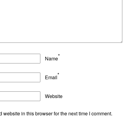
*
Name
*
Email
Website
website in this browser for the next time I comment.