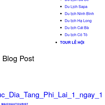
Du Lịch Sapa
Du lịch Ninh Bình
Du lịch Hạ Long
Du lịch Cát Bà
Du lịch Cô Tô
TOUR LỄ HỘI
Blog Post
c_Dia_Tang_Phi_Lai_1_ngay_1
MAICHAUTOURIST