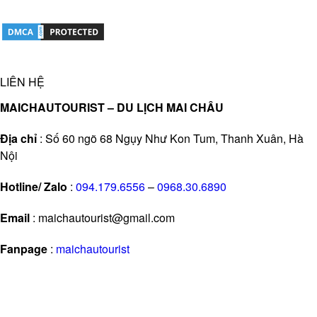
LIÊN HỆ
MAICHAUTOURIST – DU LỊCH MAI CHÂU
Địa chỉ
: Số 60 ngõ 68 Ngụy Như Kon Tum, Thanh Xuân, Hà
Nội
Hotline/ Zalo
:
094.179.6556
–
0968.30.6890
Email
: maichautourist@gmail.com
Fanpage
:
maichautourist