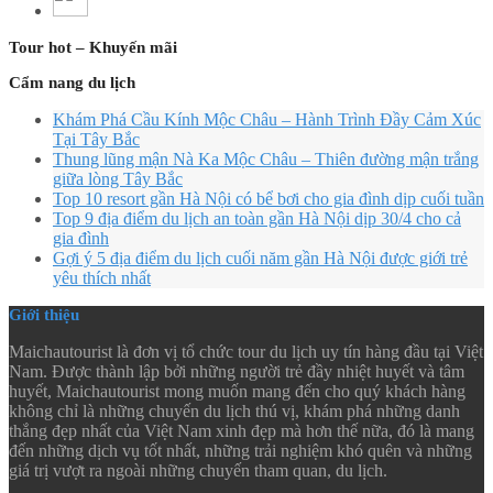
Tour hot – Khuyến mãi
Cẩm nang du lịch
Khám Phá Cầu Kính Mộc Châu – Hành Trình Đầy Cảm Xúc
Tại Tây Bắc
Thung lũng mận Nà Ka Mộc Châu – Thiên đường mận trắng
giữa lòng Tây Bắc
Top 10 resort gần Hà Nội có bể bơi cho gia đình dịp cuối tuần
Top 9 địa điểm du lịch an toàn gần Hà Nội dịp 30/4 cho cả
gia đình
Gợi ý 5 địa điểm du lịch cuối năm gần Hà Nội được giới trẻ
yêu thích nhất
Giới thiệu
Maichautourist là đơn vị tổ chức tour du lịch uy tín hàng đầu tại Việt
Nam. Được thành lập bởi những người trẻ đầy nhiệt huyết và tâm
huyết, Maichautourist mong muốn mang đến cho quý khách hàng
không chỉ là những chuyến du lịch thú vị, khám phá những danh
thắng đẹp nhất của Việt Nam xinh đẹp mà hơn thế nữa, đó là mang
đến những dịch vụ tốt nhất, những trải nghiệm khó quên và những
giá trị vượt ra ngoài những chuyến tham quan, du lịch.