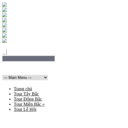
Luôn bên bạn trên mọi hành trình
036 409 6555
maichautourist@gmail.com
Trang chủ
Tour Tây Bắc
Tour Đông Bắc
Tour Miền Bắc
»
Tour Lễ Hội
Tour Mai Châu Pù Luông 2 ngày 1 đêm