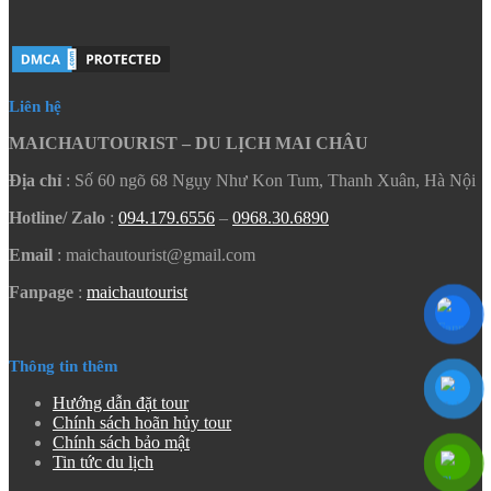
Liên hệ
MAICHAUTOURIST – DU LỊCH MAI CHÂU
Địa chỉ
: Số 60 ngõ 68 Ngụy Như Kon Tum, Thanh Xuân, Hà Nội
Hotline/ Zalo
:
094.179.6556
–
0968.30.6890
Email
: maichautourist@gmail.com
Fanpage
:
maichautourist
Thông tin thêm
Hướng dẫn đặt tour
Chính sách hoãn hủy tour
Chính sách bảo mật
Tin tức du lịch