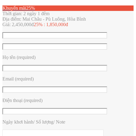
Khuyến mãi
25%
Thời gian:
2 ngày 1 đêm
Địa điểm:
Mai Châu - Pù Luông, Hòa Bình
Giá:
2,450,000đ
25%
:
1,850,000đ
Họ tên (required)
Email (required)
Điện thoại (required)
Ngày khơi hành/ Số lượng/ Note