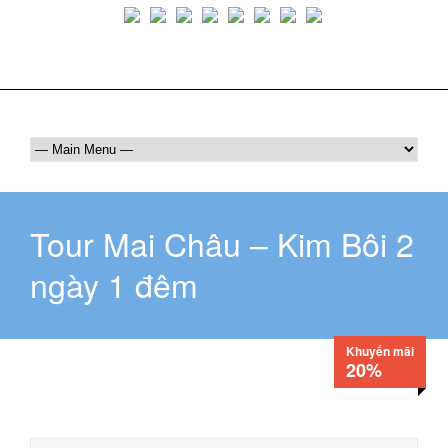
Luôn bên bạn trên mọi hành trình
036 409 6555
maichautourist@gmail.com
Tour Mai Châu – Kim Bôi 2
ngày 1 đêm
Khuyến mãi
20%