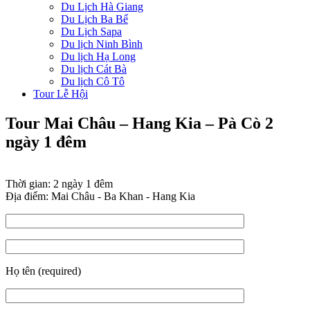
Du Lịch Hà Giang
Du Lịch Ba Bể
Du Lịch Sapa
Du lịch Ninh Bình
Du lịch Hạ Long
Du lịch Cát Bà
Du lịch Cô Tô
Tour Lễ Hội
Tour Mai Châu – Hang Kia – Pà Cò 2
ngày 1 đêm
Thời gian:
2 ngày 1 đêm
Địa điểm:
Mai Châu - Ba Khan - Hang Kia
Họ tên (required)