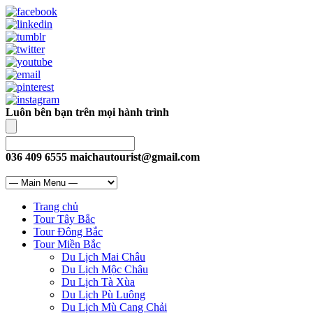
Luôn bên bạn trên mọi hành trình
036 409 6555
maichautourist@gmail.com
Trang chủ
Tour Tây Bắc
Tour Đông Bắc
Tour Miền Bắc
Du Lịch Mai Châu
Du Lịch Mộc Châu
Du Lịch Tà Xùa
Du Lịch Pù Luông
Du Lịch Mù Cang Chải