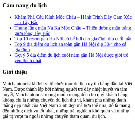
Cẩm nang du lịch
Khám Phá Cầu Kính Mộc Châu – Hành Trình Đầy Cảm Xúc
Tại Tây Bắc
Thung lũng mận Nà Ka Mộc Châu – Thiên đường mận trắng
giữa lòng Tây Bắc
Top 10 resort gần Hà Nội có bể bơi cho gia đình dịp cuối tuần
Top 9 địa điểm du lịch an toàn gần Hà Nội dịp 30/4 cho cả
gia đình
Gợi ý 5 địa điểm du lịch cuối năm gần Hà Nội được giới trẻ
yêu thích nhất
Giới thiệu
Maichautourist là đơn vị tổ chức tour du lịch uy tín hàng đầu tại Việt
Nam. Được thành lập bởi những người trẻ đầy nhiệt huyết và tâm
huyết, Maichautourist mong muốn mang đến cho quý khách hàng
không chỉ là những chuyến du lịch thú vị, khám phá những danh
thắng đẹp nhất của Việt Nam xinh đẹp mà hơn thế nữa, đó là mang
đến những dịch vụ tốt nhất, những trải nghiệm khó quên và những
giá trị vượt ra ngoài những chuyến tham quan, du lịch.