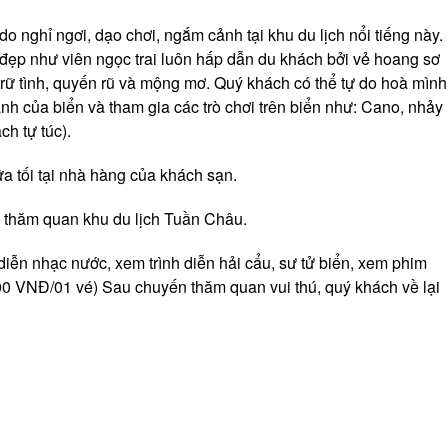
do nghỉ ngơi, dạo chơi, ngắm cảnh tại khu du lịch nổi tiếng này.
ẹp như viên ngọc trai luôn hấp dẫn du khách bởi vẻ hoang sơ
ữ tình, quyến rũ và mộng mơ. Quý khách có thể tự do hoà mình
nh của biển và tham gia các trò chơi trên biển như: Cano, nhảy
h tự túc).
a tối tại nhà hàng của khách sạn.
 thăm quan khu du lịch Tuần Châu.
iễn nhạc nước, xem trình diễn hải cẩu, sư tử biển, xem phim
0 VNĐ/01 vé) Sau chuyến thăm quan vui thú, quý khách về lại