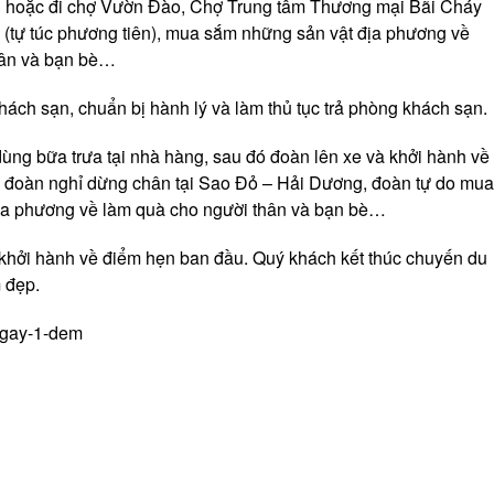
ơi hoặc đi chợ Vườn Đào, Chợ Trung tâm Thương mại Bãi Cháy
(tự túc phương tiên), mua sắm những sản vật địa phương về
hân và bạn bè…
Khách sạn, chuẩn bị hành lý và làm thủ tục trả phòng khách sạn.
ùng bữa trưa tại nhà hàng, sau đó đoàn lên xe và khởi hành về
i đoàn nghỉ dừng chân tại Sao Đỏ – Hải Dương, đoàn tự do mua
ịa phương về làm quà cho người thân và bạn bè…
khởi hành về điểm hẹn ban đầu. Quý khách kết thúc chuyến du
m đẹp.