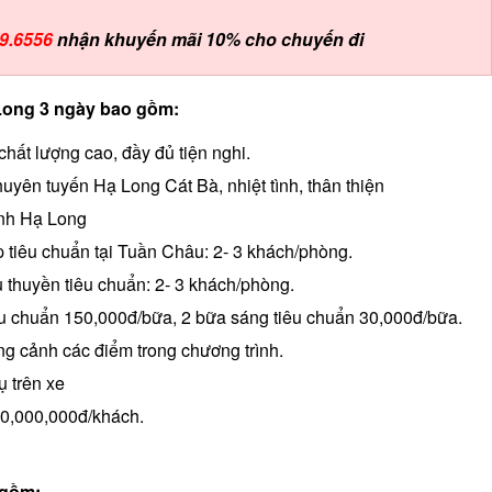
9.6556
nhận khuyến mãi 10% cho chuyến đi
 Long 3 ngày bao gồm:
chất lượng cao, đầy đủ tiện nghi.
yên tuyến Hạ Long Cát Bà, nhiệt tình, thân thiện
ịnh Hạ Long
 tiêu chuẩn tại Tuần Châu: 2- 3 khách/phòng.
 thuyền tiêu chuẩn: 2- 3 khách/phòng.
êu chuẩn 150,000đ/bữa, 2 bữa sáng tiêu chuẩn 30,000đ/bữa.
ng cảnh các điểm trong chương trình.
 trên xe
20,000,000đ/khách.
 gồm: