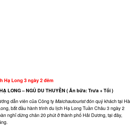
lịch Hạ Long 3 ngày 2 đêm
 HẠ LONG – NGỦ DU THUYỀN ( Ăn bữa: Trưa + Tối )
hướng dẫn viên của Công ty
Maichautourist
đón quý khách tại Hà
Long, bắt đầu hành trình du lịch Hạ Long Tuần Châu 3 ngày 2
oàn nghỉ dừng chân 20 phút ở thành phố Hải Dương, tại đây,
áng.