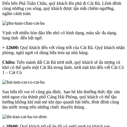
Đến bến Phà Tuần Châu, quý khách lên phà đi Cát Bà. Lênh đênh
cùng những con sóng, quý khách được tận mắt chiêm ngưỡng,
ngắm cảnh toàn
Vịnh với nhiều hòn đảo lớn nhỏ có hình dạng, màu sắc đa dạng,
lung linh đến bất ngờ.
+ 12h00:
Quý khách đến với vùng trời của Cát Bà. Quý khách nhận
phòng, nghỉ ngơi và dùng bữa trưa tại nhà hàng.
Chiều:
Trên mảnh đất Cát Bà tươi mới, quý khách sẽ ấn tượng và
khó có thể quên một Cát Bà trong lành, tươi mát khi đến với Cát Cò
1 – Cát Cò
Sau bữa tối vui vẻ cùng gia đình, bạn bè khi thưởng thức đặc sản
tươi ngon của thành phố Cảng Hải Phòng, quý khách có thể tận
hưởng không khí mát mẻ khi dạo quanh bãi biển, lênh đênh cùng
làn nước trong trên những chiếc thuyền thúng .
+
18h00
: Quý khách trở về ăn tối và nghỉ ngơi tại khách sạn.