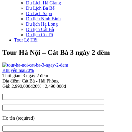
Du Lịch Hà Giang
Du Lịch Ba Bể
Du Lịch Sapa
Du lịch Ninh Bình
Du lịch Hạ Long
Du lịch Cát Bà
Du lịch Cô Tô
Tour Lễ Hội
Tour Hà Nội – Cát Bà 3 ngày 2 đêm
Khuyến mãi
20%
Thời gian:
3 ngày 2 đêm
Địa điểm:
Cát Bà - Hải Phòng
Giá:
2,990,000đ
20%
:
2,490,000đ
Họ tên (required)