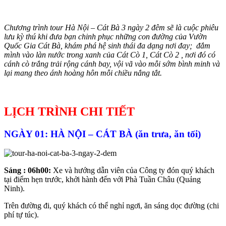
Chương trình tour Hà Nội – Cát Bà 3 ngày 2 đêm sẽ là cuộc phiêu
lưu kỳ thú khi đưa bạn chinh phục những con đường của Vườn
Quốc Gia Cát Bà, khám phá hệ sinh thái đa dạng nơi đay; đắm
mình vào làn nước trong xanh của Cát Cò 1, Cát Cò 2 , nơi đó có
cánh cò trắng trải rộng cánh bay, vội vã vào mỗi sớm bình minh và
lại mang theo ánh hoàng hôn mỗi chiều nắng tắt.
LỊCH TRÌNH CHI TIẾT
NGÀY 01: HÀ NỘI – CÁT BÀ (ăn trưa, ăn tối)
Sáng :
06h00:
Xe và hướng dẫn viên của Công ty đón quý khách
tại điểm hẹn trước, khởi hành đến với Phà Tuần Châu (Quảng
Ninh).
Trên đường đi, quý khách có thể nghỉ ngơi, ăn sáng dọc đường (chi
phí tự túc).