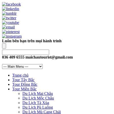
Luôn bên bạn trên mọi hành trình
036 409 6555
maichautourist@gmail.com
Trang chủ
Tour Tây Bắc
Tour Đông Bắc
Tour Miền Bắc
Du Lịch Mai Châu
Du Lịch Mộc Châu
Du Lịch Tà Xùa
Du Lịch Pù Luông
Du Lịch Mù Cang Chải