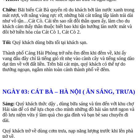
Chiều:
Bãi biển Cát Bà quyến rũ du khách bởi làn nước xanh trong
mát rượi, với nắng vàng rực rỡ, những bãi cát trắng lấp lánh trải dài
như vô tận…Cát Cò. Cái tên sao rất đỗi thân quen ấy, làm cho du
khách cảm thấy thân thuộc biết bao khi tận hưởng làn nước mát và
đôi bờ hiền hòa của Cát Cò 1, Cát Cò 2.
Tối:
Quý khách dùng bữa tối tại khách sạn.
Thành phố Cảng Hải Phòng trở nên êm đềm khi đêm về, khi ấy
vang đâu đây chỉ là tiếng gió rít nhẹ vào cành cây và tiếng sóng dào
dạt tìm về với đất liền. Trên bãi cát mịn, quý khách có thể tự do
thưởng ngoạn, ngắm nhìn toàn cảnh thành phố về đêm.
NGÀY 03: CÁT BÀ – HÀ NỘI ( ĂN SÁNG, TRƯA)
Sáng:
Quý khách thức dậy , dùng bữa sáng và tìm đến với khu chợ
Hải sản để có thể lựa chọn cho mình những đồ hải sản tươi ngon và
đồ lưu niệm vừa ý làm quà cho gia đình và bạn bè sau chuyến đi
dài.
Quý khách trở về dùng cơm trưa, nạp năng lượng trước khi lên phà
trở về.