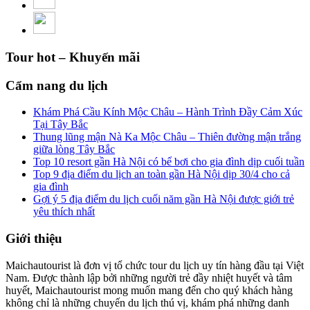
Tour hot – Khuyến mãi
Cẩm nang du lịch
Khám Phá Cầu Kính Mộc Châu – Hành Trình Đầy Cảm Xúc
Tại Tây Bắc
Thung lũng mận Nà Ka Mộc Châu – Thiên đường mận trắng
giữa lòng Tây Bắc
Top 10 resort gần Hà Nội có bể bơi cho gia đình dịp cuối tuần
Top 9 địa điểm du lịch an toàn gần Hà Nội dịp 30/4 cho cả
gia đình
Gợi ý 5 địa điểm du lịch cuối năm gần Hà Nội được giới trẻ
yêu thích nhất
Giới thiệu
Maichautourist là đơn vị tổ chức tour du lịch uy tín hàng đầu tại Việt
Nam. Được thành lập bởi những người trẻ đầy nhiệt huyết và tâm
huyết, Maichautourist mong muốn mang đến cho quý khách hàng
không chỉ là những chuyến du lịch thú vị, khám phá những danh