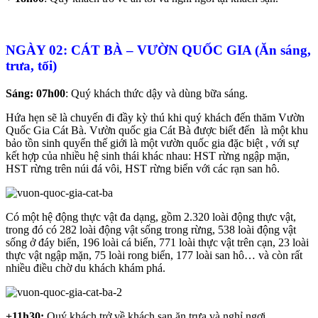
NGÀY 02: CÁT BÀ – VƯỜN QUỐC GIA (Ăn sáng,
trưa, tối)
Sáng:
07h00
: Quý khách thức dậy và dùng bữa sáng.
Hứa hẹn sẽ là chuyến đi đầy kỳ thú khi quý khách đến thăm Vườn
Quốc Gia Cát Bà. Vườn quốc gia Cát Bà được biết đến là một khu
bảo tồn sinh quyển thế giới là một vườn quốc gia đặc biệt , với sự
kết hợp của nhiều hệ sinh thái khác nhau: HST rừng ngập mặn,
HST rừng trên núi đá vôi, HST rừng biển với các rạn san hô.
Có một hệ động thực vật đa dạng, gồm 2.320 loài động thực vật,
trong đó có 282 loài động vật sống trong rừng, 538 loài động vật
sống ở đáy biển, 196 loài cá biển, 771 loài thực vật trên cạn, 23 loài
thực vật ngập mặn, 75 loài rong biển, 177 loài san hô… và còn rất
nhiều điều chờ du khách khám phá.
+11h30:
Quý khách trở về khách sạn ăn trưa và nghỉ ngơi.