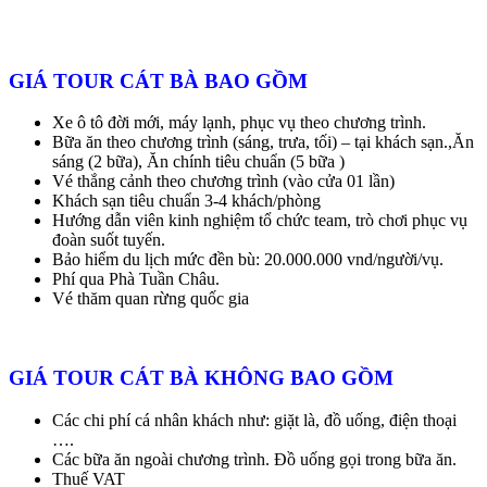
GIÁ TOUR CÁT BÀ BAO GỒM
Xe ô tô đời mới, máy lạnh, phục vụ theo chương trình.
Bữa ăn theo chương trình (sáng, trưa, tối) – tại khách sạn.,Ăn
sáng (2 bữa)
, Ăn chính tiêu chuẩn (5 bữa )
Vé thắng cảnh theo chương trình (vào cửa 01 lần)
Khách sạn tiêu chuẩn 3-4 khách/phòng
Hướng dẫn viên kinh nghiệm tổ chức team, trò chơi phục vụ
đoàn suốt tuyến.
Bảo hiểm du lịch mức đền bù: 20.000.000 vnd/người/vụ.
Phí qua Phà Tuần Châu.
Vé thăm quan rừng quốc gia
GIÁ TOUR CÁT BÀ KHÔNG BAO GỒM
Các chi phí cá nhân khách như: giặt là, đồ uống, điện thoại
….
Các bữa ăn ngoài chương trình. Đồ uống gọi trong bữa ăn.
Thuế VAT