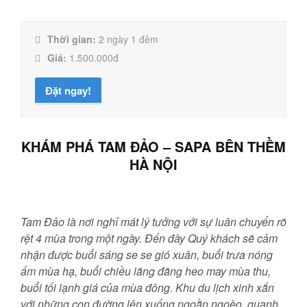
Thời gian:
2 ngày 1 đêm
Giá:
1.500.000đ
Đặt ngay!
KHÁM PHÁ TAM ĐẢO – SAPA BÊN THỀM
HÀ NỘI
Tam Đảo là nơi nghỉ mát lý tưởng với sự luân chuyển rõ
rệt 4 mùa trong một ngày. Đến đây Quý khách sẽ cảm
nhận được buổi sáng se se gió xuân, buổi trưa nóng
ấm mùa hạ, buổi chiều lãng đãng heo may mùa thu,
buổi tối lạnh giá của mùa đông. Khu du lịch xinh xắn
với những con đường lên xuống ngoằn ngoèo, quanh