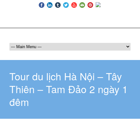
Luôn bên bạn trên mọi hành trình
036 409 6555
maichautourist@gmail.com
Tour du lịch Hà Nội – Tây
Thiên – Tam Đảo 2 ngày 1
đêm