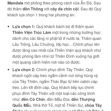
Mandala
mô phỏng theo phong cách của Ấn Độ. Sau
đó thăm
đền Thõng
với
cây đa chín cội
. Sau đó Quý
khách lựa chọn 1 trong hai phương án:
Lựa chọn 1:
Quý khách bách bộ đi thăm quan
Thiền Viện Trúc Lâm
một trong những trường học
dành cho các tăng ni phật tử ở nước ta. Thăm quan
Lầu Trống, Lầu Chuông, lớp học…Chỉnh phục lên
được tầng cao nhất của Thiền Viện quý khách như
được phóng tầm nhìn từ Thiên Đình xuống hạ giới
một quang cảnh hiếm nơi nào có được.
Lựa chọn 2:
Chinh phục đỉnh Tây Thiên. Quý
khách ngồi cáp treo ngắm cảnh núi rừng hùng vỹ
của Tây Thiên, ngắm Thác Bạc từ trên cabin cáp
treo. Lên tới đỉnh cáp, Quý khách tiếp tục chinh
phục đỉnh Tây Thiên với một loạt các công trình
như:
đền Cô Chín
, đền Mẫu Địa,
đền Thượng
Quốc Mẫ
u, Nhà thờ Tổ, một tổ Thiền Sư,
chùa Tây