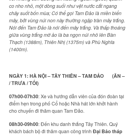
co nho nhỏ, một dòng suối như vệt nước cắt ngang
chảy suốt bốn mùa; Có thể gọi Tam Đảo là miền biển
mây, bởi vùng núi non này thường ngập tràn mây trắng.
Nói đến Tam Đảo là nói đến mây trắng. Và thấp thoáng
giữa vùng trắng mờ ảo là ba ngọn núi nhô lên Bàn
Thạch (1388m), Thiên Nhị (1375m) và Phù Nghĩa
(1400m).
NGÀY 1: HÀ NỘI – TÂY THIÊN – TAM ĐẢO (ĂN –
/ TRƯA / TỐI)
07h00-07h30
: Xe và hướng dẫn viên của đón đoàn tại
điểm hẹn trong phố Cổ hoặc Nhà hát lớn khởi hành
cho chuyến đi thăm quan Tam Đảo.
08h30-09h00
: Đến khu danh thắng Tây Thiên. Quý
khách bách bộ đi thăm quan công trình
Đại Bảo tháp