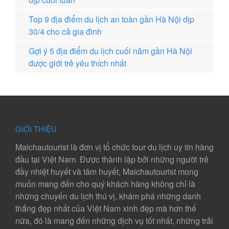
Top 9 địa điểm du lịch an toàn gần Hà Nội dịp
30/4 cho cả gia đình
Gợi ý 5 địa điểm du lịch cuối năm gần Hà Nội
được giới trẻ yêu thích nhất
GIỚI THIỆU
Maichautourist là đơn vị tổ chức tour du lịch uy tín hàng
đầu tại Việt Nam. Được thành lập bởi những người trẻ
đầy nhiệt huyết và tâm huyết, Maichautourist mong
muốn mang đến cho quý khách hàng không chỉ là
những chuyến du lịch thú vị, khám phá những danh
thắng đẹp nhất của Việt Nam xinh đẹp mà hơn thế
nữa, đó là mang đến những dịch vụ tốt nhất, những trải