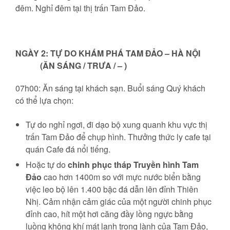
đêm. Nghỉ đêm tại thị trấn Tam Đảo.
NGÀY 2: TỰ DO KHÁM PHÁ TAM ĐẢO – HÀ NỘI
(ĂN SÁNG / TRƯA / – )
07h00: Ăn sáng tại khách sạn. Buổi sáng Quý khách
có thể lựa chọn:
Tự do nghỉ ngơi, đi dạo bộ xung quanh khu vực thị
trấn Tam Đảo để chụp hình. Thưởng thức ly cafe tại
quán Cafe đá nổi tiếng.
Hoặc tự do
chinh phục tháp Truyền hình Tam
Đảo
cao hơn 1400m so với mực nước biển bằng
việc leo bộ lên 1.400 bậc đá dẫn lên đỉnh Thiên
Nhị. Cảm nhận cảm giác của một người chinh phục
đỉnh cao, hít một hơi căng đầy lồng ngực bằng
luồng không khí mát lạnh trong lành của Tam Đảo,