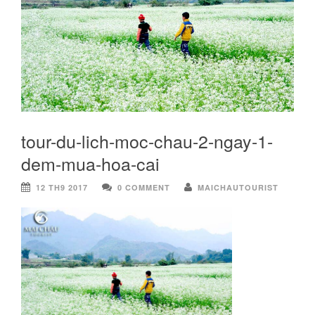
tour-du-lich-moc-chau-2-ngay-1-
dem-mua-hoa-cai
12 TH9 2017
0 COMMENT
MAICHAUTOURIST