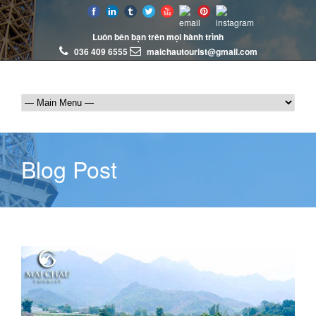
Luôn bên bạn trên mọi hành trình
036 409 6555
maichautourist@gmail.com
Blog Post