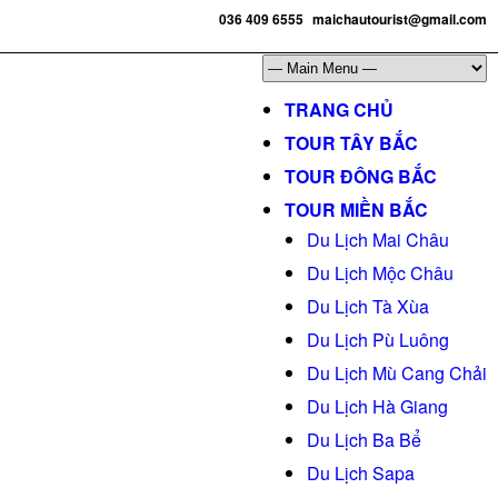
036 409 6555
maichautourist@gmail.com
TRANG CHỦ
TOUR TÂY BẮC
TOUR ĐÔNG BẮC
TOUR MIỀN BẮC
Du Lịch Mai Châu
Du Lịch Mộc Châu
Du Lịch Tà Xùa
Du Lịch Pù Luông
Du Lịch Mù Cang Chải
Du Lịch Hà Giang
Du Lịch Ba Bể
Du Lịch Sapa