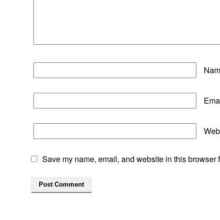
Nam
Emai
Web
Save my name, email, and website in this browser f