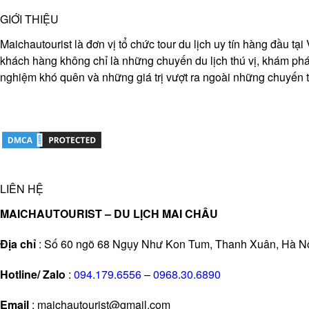
GIỚI THIỆU
Maichautourist là đơn vị tổ chức tour du lịch uy tín hàng đầu 
khách hàng không chỉ là những chuyến du lịch thú vị, khám ph
nghiệm khó quên và những giá trị vượt ra ngoài những chuyến t
LIÊN HỆ
MAICHAUTOURIST – DU LỊCH MAI CHÂU
Địa chỉ
: Số 60 ngõ 68 Ngụy Như Kon Tum, Thanh Xuân, Hà N
Hotline/ Zalo
:
094.179.6556
–
0968.30.6890
Email
: maichautourist@gmail.com