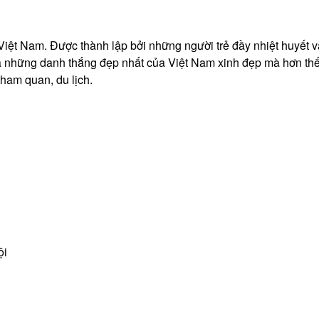
tại Việt Nam. Được thành lập bởi những người trẻ đầy nhiệt huy
á những danh thắng đẹp nhất của Việt Nam xinh đẹp mà hơn thế 
ham quan, du lịch.
ội