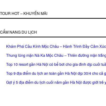
TOUR HOT – KHUYẾN MÃI
CẨM NANG DU LỊCH
Khám Phá Cầu Kính Mộc Châu – Hành Trình Đầy Cảm Xúc 
Thung lũng mận Nà Ka Mộc Châu – Thiên đường mận trắng
Top 10 resort gần Hà Nội có bể bơi cho gia đình dịp cuối tu
Top 9 địa điểm du lịch an toàn gần Hà Nội dịp 30/4 cho cả g
Gợi ý 5 địa điểm du lịch cuối năm gần Hà Nội được giới trẻ 