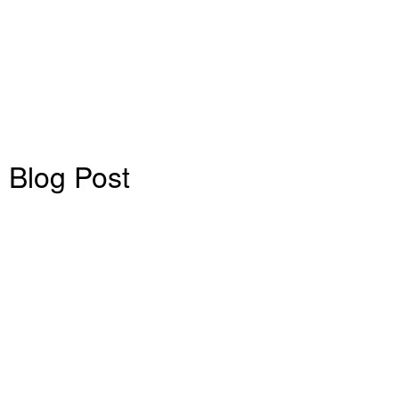
Blog Post