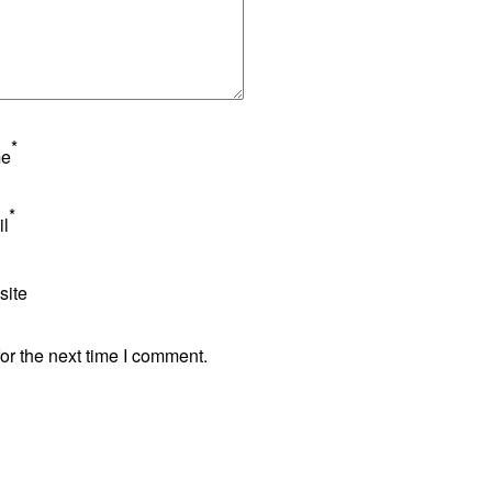
*
e
*
l
site
or the next time I comment.