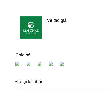
Về tác giả
Chia sẻ
Để lại lời nhắn