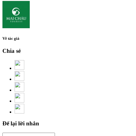
Về tác giả
Chia sẻ
Để lại lời nhắn