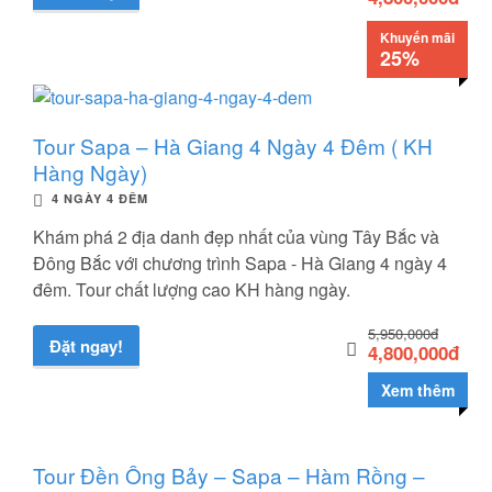
Khuyến mãi
25%
Tour Sapa – Hà Giang 4 Ngày 4 Đêm ( KH
Hàng Ngày)
4 NGÀY 4 ĐÊM
Khám phá 2 địa danh đẹp nhất của vùng Tây Bắc và
Đông Bắc với chương trình Sapa - Hà Giang 4 ngày 4
đêm. Tour chất lượng cao KH hàng ngày.
5,950,000đ
Đặt ngay!
4,800,000đ
Xem thêm
Tour Đền Ông Bảy – Sapa – Hàm Rồng –