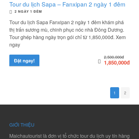
Tour du lịch Sapa – Fanxipan 2 ngày 1 đêm
2 NGÀY 1 ĐÊM
Tour du lịch Sapa Fanxipan 2 ngày 1 đêm khám phá
thị trấn sương mù, chinh phục nóc nhà Đông Dương.
Tour ghép hàng ngày trọn gói chỉ từ 1,850,000đ. Xem
ngay
2,500,000đ
Đặt ngay!
1,850,000đ
1
2
GIỚI THIỆU
Maichautourist là đơn vị tổ chức tour du lịch uy tín hàng