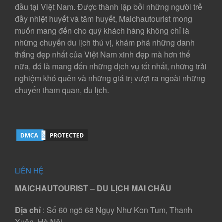
đầu tại Việt Nam. Được thành lập bởi những người trẻ
đầy nhiệt huyết và tâm huyết, Maichautourist mong
muốn mang đến cho quý khách hàng không chỉ là
những chuyến du lịch thú vị, khám phá những danh
thắng đẹp nhất của Việt Nam xinh đẹp mà hơn thế
nữa, đó là mang đến những dịch vụ tốt nhất, những trải
nghiệm khó quên và những giá trị vượt ra ngoài những
chuyến tham quan, du lịch.
LIÊN HỆ
MAICHAUTOURIST – DU LỊCH MAI CHÂU
Địa chỉ
: Số 60 ngõ 68 Ngụy Như Kon Tum, Thanh
Xuân, Hà Nội