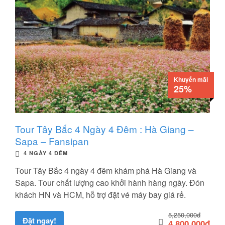
Khuyến mãi
25%
Tour Tây Bắc 4 Ngày 4 Đêm : Hà Giang –
Sapa – Fansipan
4 NGÀY 4 ĐÊM
Tour Tây Bắc 4 ngày 4 đêm khám phá Hà Giang và
Sapa. Tour chất lượng cao khởi hành hàng ngày. Đón
khách HN và HCM, hỗ trợ đặt vé máy bay giá rẻ.
5,250,000đ
Đặt ngay!
4,800,000đ