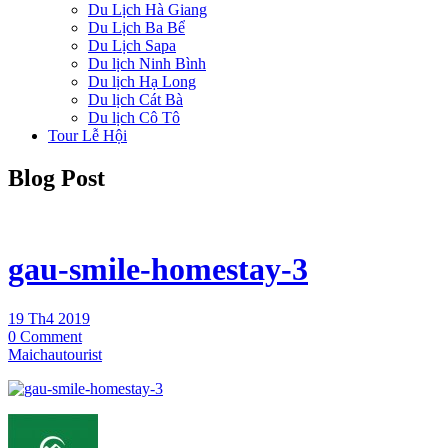
Du Lịch Hà Giang
Du Lịch Ba Bể
Du Lịch Sapa
Du lịch Ninh Bình
Du lịch Hạ Long
Du lịch Cát Bà
Du lịch Cô Tô
Tour Lễ Hội
Blog Post
gau-smile-homestay-3
19 Th4 2019
0 Comment
Maichautourist