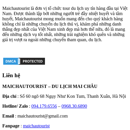
Maichautourist là đơn vị tổ chức tour du lịch uy tín hàng đầu tại Việt
Nam. Được thành lập bởi những người trẻ đầy nhiệt huyết và tâm
huyết, Maichautourist mong muốn mang đến cho quý khách hàng
không chỉ là những chuyến du lịch thú vị, khám phá những danh
thắng đẹp nhất của Việt Nam xinh đẹp mà hơn thế nữa, đó là mang
đến những dịch vụ tốt nhất, những trải nghiệm khó quên và những
giá trị vượt ra ngoài những chuyến tham quan, du lịch.
Liên hệ
MAICHAUTOURIST – DU LỊCH MAI CHÂU
Địa chỉ
: Số 60 ngõ 68 Ngụy Như Kon Tum, Thanh Xuân, Hà Nội
Hotline/ Zalo
:
094.179.6556
–
0968.30.6890
Email
: maichautourist@gmail.com
Fanpage
:
maichautourist