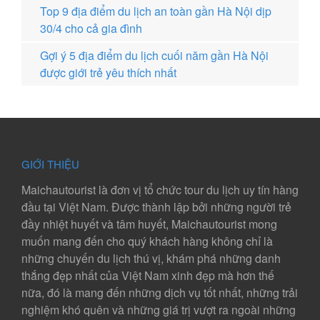
Top 9 địa điểm du lịch an toàn gần Hà Nội dịp
30/4 cho cả gia đình
Gợi ý 5 địa điểm du lịch cuối năm gần Hà Nội
được giới trẻ yêu thích nhất
GIỚI THIỆU
Maichautourist là đơn vị tổ chức tour du lịch uy tín hàng
đầu tại Việt Nam. Được thành lập bởi những người trẻ
đầy nhiệt huyết và tâm huyết, Maichautourist mong
muốn mang đến cho quý khách hàng không chỉ là
những chuyến du lịch thú vị, khám phá những danh
thắng đẹp nhất của Việt Nam xinh đẹp mà hơn thế
nữa, đó là mang đến những dịch vụ tốt nhất, những trải
nghiệm khó quên và những giá trị vượt ra ngoài những