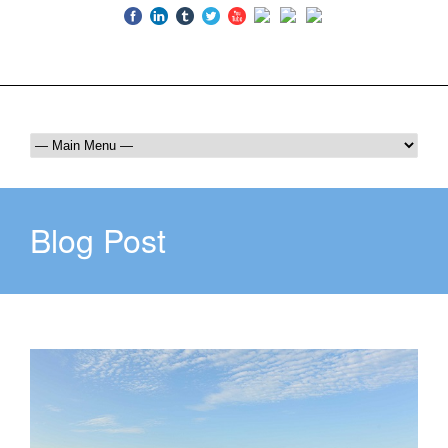
Luôn bên bạn trên mọi hành trình
036 409 6555
maichautourist@gmail.com
Blog Post