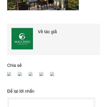
Về tác giả
Chia sẻ
Để lại lời nhắn